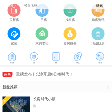
全国
搜索
买新房
二手房
找租房
购房资讯
家装
求购求租
荐房赚佣
地图找房
降息！事关房贷！
看房团
小区
视频
经纪人
计算器
长沙市住房公积金关于调整我市新建商品房住房公
积金最高贷款额度的通知
重磅发布 | 长沙开启0公摊时代！
2024年3月长沙县商品房住宅成交494套，长沙县
新盘推荐
房价9445元/㎡
长沙房贷新政落地！
降息！事关房贷！
长房时代小镇
热门
长沙市住房公积金关于调整我市新建商品房住房公
积金最高贷款额度的通知