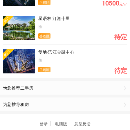
10500
岳麓区
元/㎡
星语林·汀湘十里
热门
待定
岳麓区
复地·滨江金融中心
热门
待定
岳麓区
为您推荐二手房
为您推荐租房
登录
电脑版
意见反馈