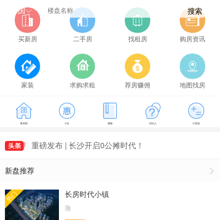
全国
搜索
买新房
二手房
找租房
购房资讯
家装
求购求租
荐房赚佣
地图找房
降息！事关房贷！
看房团
小区
视频
经纪人
计算器
长沙市住房公积金关于调整我市新建商品房住房公
积金最高贷款额度的通知
重磅发布 | 长沙开启0公摊时代！
2024年3月长沙县商品房住宅成交494套，长沙县
新盘推荐
房价9445元/㎡
长沙房贷新政落地！
降息！事关房贷！
长房时代小镇
热门
长沙市住房公积金关于调整我市新建商品房住房公
积金最高贷款额度的通知