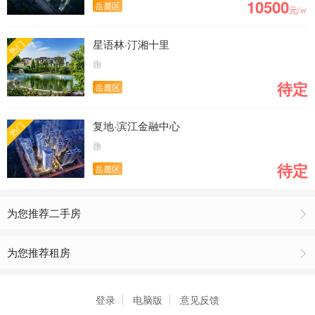
10500
岳麓区
元/㎡
星语林·汀湘十里
热门
待定
岳麓区
复地·滨江金融中心
热门
待定
岳麓区
为您推荐二手房
为您推荐租房
登录
电脑版
意见反馈