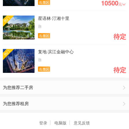
10500
岳麓区
元/㎡
星语林·汀湘十里
热门
待定
岳麓区
复地·滨江金融中心
热门
待定
岳麓区
为您推荐二手房
为您推荐租房
登录
电脑版
意见反馈