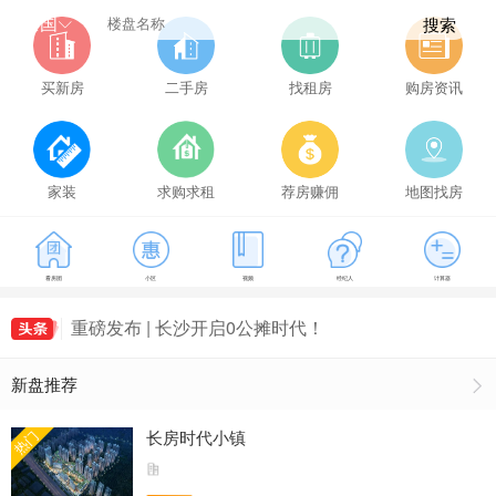
全国
搜索
买新房
二手房
找租房
购房资讯
家装
求购求租
荐房赚佣
地图找房
降息！事关房贷！
看房团
小区
视频
经纪人
计算器
长沙市住房公积金关于调整我市新建商品房住房公
积金最高贷款额度的通知
重磅发布 | 长沙开启0公摊时代！
2024年3月长沙县商品房住宅成交494套，长沙县
新盘推荐
房价9445元/㎡
长沙房贷新政落地！
降息！事关房贷！
长房时代小镇
热门
长沙市住房公积金关于调整我市新建商品房住房公
积金最高贷款额度的通知