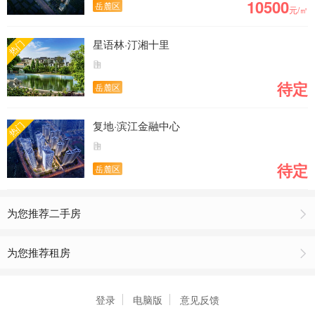
10500
岳麓区
元/㎡
星语林·汀湘十里
热门
待定
岳麓区
复地·滨江金融中心
热门
待定
岳麓区
为您推荐二手房
为您推荐租房
登录
电脑版
意见反馈