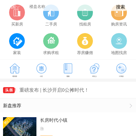
全国
搜索
买新房
二手房
找租房
购房资讯
家装
求购求租
荐房赚佣
地图找房
降息！事关房贷！
看房团
小区
视频
经纪人
计算器
长沙市住房公积金关于调整我市新建商品房住房公
积金最高贷款额度的通知
重磅发布 | 长沙开启0公摊时代！
2024年3月长沙县商品房住宅成交494套，长沙县
新盘推荐
房价9445元/㎡
长沙房贷新政落地！
降息！事关房贷！
长房时代小镇
热门
长沙市住房公积金关于调整我市新建商品房住房公
积金最高贷款额度的通知